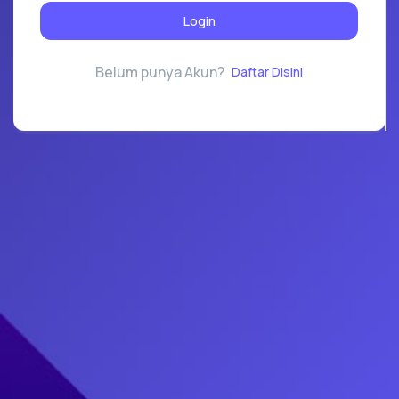
Login
Belum punya Akun?
Daftar Disini