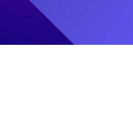
Informasi Pendaftaran
SPMB SMK
Alur Pendaftaran
Syarat Pendaftaran
ICB CINTA TEKNIKA
Panduan Pendaftaran
2026 ©
Rangkaian Kegiatan
SMKICBCINTATEKNIKA