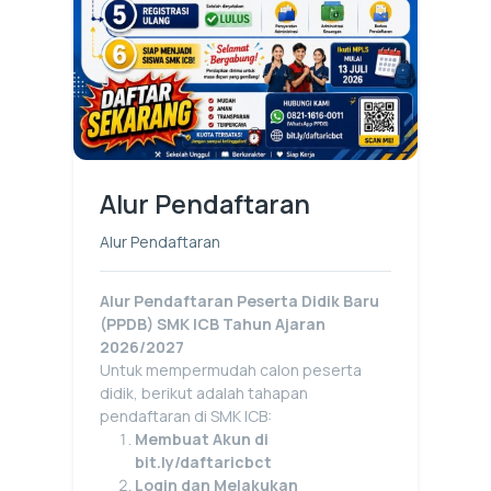
Alur Pendaftaran
Alur Pendaftaran
Alur Pendaftaran Peserta Didik Baru
(PPDB) SMK ICB Tahun Ajaran
2026/2027
Untuk mempermudah calon peserta
didik, berikut adalah tahapan
pendaftaran di SMK ICB:
Membuat Akun di
bit.ly/daftaricbct
Login dan Melakukan